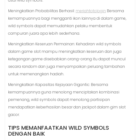
asal wild symbols:
Meningkatkan Probabilitas Berhasil:
meriahtotologin
Bersama
kemampuannya bagi mengganti ikon lainnya di dalam game,
wild symbols dapat memudahkan pelaku membentuk
campuran juara apa lebih sederhana.
Meningkatkan Keseruan Permainan: Kehadiran wild symbols
dalam game slot mampu meningkatkan keseruan dan juga
ketegangan game disebabkan orang-orang itu dapat muncul
secara random dan juga menyampaikan peluang tambahan
untuk memenangkan hadiah.
Meningkatkan Kapasitas Kejayaan Gigantic: Bersama
kemampuannya guna menolong menciptakan kombinasi
pemenang, wild symbols dapat menolong partisipan
mendapatkan keberhasilan besar dan jackpot dalam gim slot
gacor.
TIPS MEMANFAATKAN WILD SYMBOLS
DENGAN BAIK