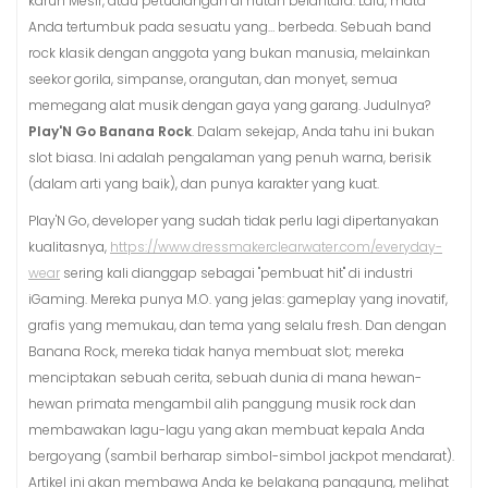
karun Mesir, atau petualangan di hutan belantara. Lalu, mata
Anda tertumbuk pada sesuatu yang… berbeda. Sebuah band
rock klasik dengan anggota yang bukan manusia, melainkan
seekor gorila, simpanse, orangutan, dan monyet, semua
memegang alat musik dengan gaya yang garang. Judulnya?
Play'N Go Banana Rock
. Dalam sekejap, Anda tahu ini bukan
slot biasa. Ini adalah pengalaman yang penuh warna, berisik
(dalam arti yang baik), dan punya karakter yang kuat.
Play'N Go, developer yang sudah tidak perlu lagi dipertanyakan
kualitasnya,
https://www.dressmakerclearwater.com/everyday-
wear
sering kali dianggap sebagai "pembuat hit" di industri
iGaming. Mereka punya M.O. yang jelas: gameplay yang inovatif,
grafis yang memukau, dan tema yang selalu fresh. Dan dengan
Banana Rock, mereka tidak hanya membuat slot; mereka
menciptakan sebuah cerita, sebuah dunia di mana hewan-
hewan primata mengambil alih panggung musik rock dan
membawakan lagu-lagu yang akan membuat kepala Anda
bergoyang (sambil berharap simbol-simbol jackpot mendarat).
Artikel ini akan membawa Anda ke belakang panggung, melihat