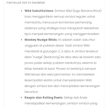
membuat slot ini berdetak:
Wild Substitutions:
Simbol Wild (logo Banana Rock)
bisa menggantikan semua simbol reguler untuk
membantu menyusun kombinasi pemenang.
Letaknya yang strategis bisa mengubah kekalahan
tipis menjadi kemenangan yang menggembirakan.
Monkey Nudge Wilds:
Ini adalah salah satu fitur
unggulan di putaran dasar. Saat simbol Wild
mendarat di gulungan 2, 3, atau 4, simbol tersebut
akan "nudge" (terdorong) ke atas atau ke bawah satu
posisi pada setiap putaran berikutnya, selama ia
tetap berada di layar. Proses ini berlanjut sampai
Wild keluar dari area permainan. Ini memberikan
kesempatan ekstra untuk menyelaraskan Wild
dengan simbol lain dan menciptakan kemenangan
beruntun.
Respin dan Rolling Reels:
Setiap kali Anda
mendapatkan kemenangan, simbol-simbol yang