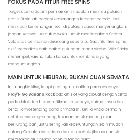
FOKUS PADA FITUR FREE SPINS
Target utama dalam permainan ini adalah memicu putaran
gratis. Di sinilah potensi kemenangan terbesar berada. Jadi,
meskipun kemenangan kecil di putaran dasar menyenangkan,
jangan kecewa jika butuh waktu untuk mendapatkan Scatter.
Volatilitas permainan dirancang seperti itu. Saat fitur free spins
aktif, perhatikan baik-baik di gulungan mana simbol Wild Sticky
menempel, karena itulah kunci untuk kombinasi yang
menguntungkan.
MAIN UNTUK HIBURAN, BUKAN CUAN SEMATA
Ini mungkin klise, tetapi penting: nikmatilah permainannya.
Play'N Go Banana Rock
adalah slot yang dibuat dengan cinta
pada detail dan hiburan. Nikmati musiknya, animasinya, dan
cerita konyol tentang band primata ini. Ketika Anda bermain
untuk bersenang-senang, tekanan untuk menang akan
berkurang, dan justru sering kali keberuntungan lebih mudah
datang. Cobalah versi demo terlebih dahulu jika ada, untuk
merasakan alur permainannya tanpa risiko.