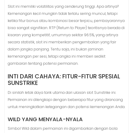
Slot ini memiliki volatilitas yang cenderung tinggi. Apa artinya?
Kemenangan kecil mungkin tidak terlalu sering muncul, tetapi
ketika fitur bonus atau kombinasi besar terpicu, pembayarannya
bisa sangat signifikan. RTP (Return to Player) teoritisnya berada di
kisaran yang kompetitif, umumnya sekitar 96.5%, yang artinya
secara statistik, slot ini memberikan pengembalian yang fair
dalam jangka panjang. Tentu saja, ini bukan jaminan
kemenangan per sesi, tetapi angka ini memberi sedikit
gambaran tentang potensi permainan.
INTI DARI CAHAYA: FITUR-FITUR SPESIAL
SUNSTRIKE
Di sinilah letak daya tarik utama dari ulasan slot Sunstrike ini.
Permainan ini dilengkapi dengan beberapa fitur yang dirancang
untuk meningkatkan ketegangan dan potensi kemenangan Anda.
WILD YANG MENYALA-NYALA
Simbol Wild dalam permainan ini digambarkan dengan bola