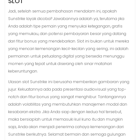
SLOT
Jadi, setelah semua pembahasan mendalam ini, apakah
Sunstrike layak dicoba? Jawabannya adalah ya, terutama jika
Anda adalah tipe pemain yang menyukai ketegangan, grafis
yang memukau, dan potensi pembayaran besar yang datang
dari fitur bonus yang mendebarkan. Slot ini bukan untuk mereka
yang mencari kemenangan kecil-kecilan yang sering; ini adalah
permainan untuk petualang digital yang bersedia menunggu
momen yang tepat untuk diserang oleh sinar matahari
keberuntungan.
Ulasan slot Sunstrike ini berusaha memberikan gambaran yang
jujur. Kekuatannya ada pada presentasi audiovisual yang top-
notch dan fitur bonus yang sangat menghibur. Tantangannya
adalah volatilitas yang membutuhkan manajemen modal dan
kesabaran ekstra. Jika Anda siap dengan kedua hal tersebut,
maka bersiaplah untuk memasuki kuil kuno itu dan mungkin
saja, Anda akan menjadi penerima cahaya kemenangan dari
Sunstrike berikutnya. Selamat bermain dan semoga gulungan