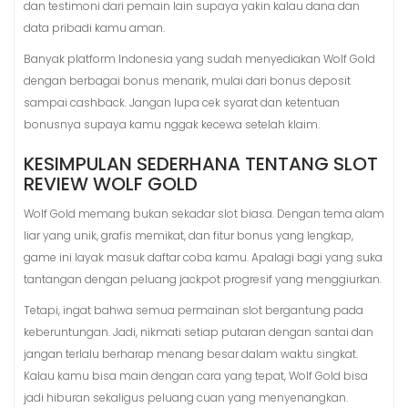
dan testimoni dari pemain lain supaya yakin kalau dana dan
data pribadi kamu aman.
Banyak platform Indonesia yang sudah menyediakan Wolf Gold
dengan berbagai bonus menarik, mulai dari bonus deposit
sampai cashback. Jangan lupa cek syarat dan ketentuan
bonusnya supaya kamu nggak kecewa setelah klaim.
KESIMPULAN SEDERHANA TENTANG SLOT
REVIEW WOLF GOLD
Wolf Gold memang bukan sekadar slot biasa. Dengan tema alam
liar yang unik, grafis memikat, dan fitur bonus yang lengkap,
game ini layak masuk daftar coba kamu. Apalagi bagi yang suka
tantangan dengan peluang jackpot progresif yang menggiurkan.
Tetapi, ingat bahwa semua permainan slot bergantung pada
keberuntungan. Jadi, nikmati setiap putaran dengan santai dan
jangan terlalu berharap menang besar dalam waktu singkat.
Kalau kamu bisa main dengan cara yang tepat, Wolf Gold bisa
jadi hiburan sekaligus peluang cuan yang menyenangkan.