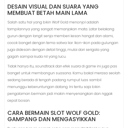
DESAIN VISUAL DAN SUARA YANG
MEMBUAT BETAH MAIN LAMA
Salah satu hal yang bikin Wolf Gold menonjol adalah
tampilannya yang sangat memanjakan mata. Latar belakang
gurun dengan langit senja memberi kesan hangat dan alami,
cocok banget dengan tema satwa liar. Ikon-ikon pada gulungan
juga didesain dengan detail tinggi, mulai dari serigala yang
gagah sampai kuda nil yang lucu.
Tidak hanya itu, soundtrack dan efek suara di game ini juga pas
banget untuk membangun suasana. Kamu bakal merasa seolah
sedang berada di tengah padang rumput luas sambil
menunggu keberuntungan datang. Ini tentu saja bikin
pengalaman bermain jadi makin menyenangkan dan nggak
cepat bosan.
CARA BERMAIN SLOT WOLF GOLD:
GAMPANG DAN MENGASYIKKAN