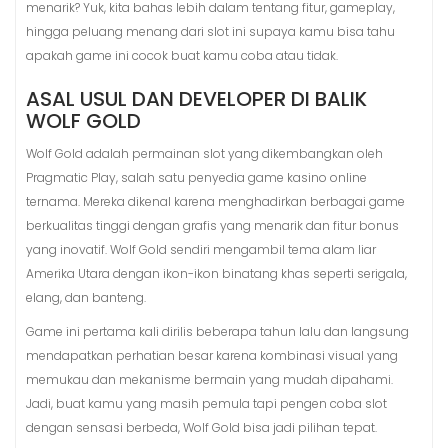
menarik? Yuk, kita bahas lebih dalam tentang fitur, gameplay,
hingga peluang menang dari slot ini supaya kamu bisa tahu
apakah game ini cocok buat kamu coba atau tidak.
ASAL USUL DAN DEVELOPER DI BALIK
WOLF GOLD
Wolf Gold adalah permainan slot yang dikembangkan oleh
Pragmatic Play, salah satu penyedia game kasino online
ternama. Mereka dikenal karena menghadirkan berbagai game
berkualitas tinggi dengan grafis yang menarik dan fitur bonus
yang inovatif. Wolf Gold sendiri mengambil tema alam liar
Amerika Utara dengan ikon-ikon binatang khas seperti serigala,
elang, dan banteng.
Game ini pertama kali dirilis beberapa tahun lalu dan langsung
mendapatkan perhatian besar karena kombinasi visual yang
memukau dan mekanisme bermain yang mudah dipahami.
Jadi, buat kamu yang masih pemula tapi pengen coba slot
dengan sensasi berbeda, Wolf Gold bisa jadi pilihan tepat.