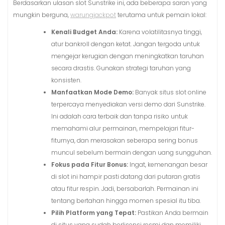
Berdasarkan ulasan slot Sunstrike ini, ada beberapa saran yang
mungkin berguna,
warungjackpot
terutama untuk pemain lokal:
Kenali Budget Anda:
Karena volatilitasnya tinggi,
atur bankroll dengan ketat. Jangan tergoda untuk
mengejar kerugian dengan meningkatkan taruhan
secara drastis. Gunakan strategi taruhan yang
konsisten.
Manfaatkan Mode Demo:
Banyak situs slot online
terpercaya menyediakan versi demo dari Sunstrike.
Ini adalah cara terbaik dan tanpa risiko untuk
memahami alur permainan, mempelajari fitur-
fiturnya, dan merasakan seberapa sering bonus
muncul sebelum bermain dengan uang sungguhan.
Fokus pada Fitur Bonus:
Ingat, kemenangan besar
di slot ini hampir pasti datang dari putaran gratis
atau fitur respin. Jadi, bersabarlah. Permainan ini
tentang bertahan hingga momen spesial itu tiba.
Pilih Platform yang Tepat:
Pastikan Anda bermain
di situs yang sudah berlisensi resmi dan memiliki