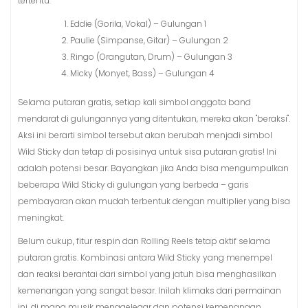
tertentu:
Eddie (Gorila, Vokal) – Gulungan 1
Paulie (Simpanse, Gitar) – Gulungan 2
Ringo (Orangutan, Drum) – Gulungan 3
Micky (Monyet, Bass) – Gulungan 4
Selama putaran gratis, setiap kali simbol anggota band
mendarat di gulungannya yang ditentukan, mereka akan "beraksi".
Aksi ini berarti simbol tersebut akan berubah menjadi simbol
Wild Sticky dan tetap di posisinya untuk sisa putaran gratis! Ini
adalah potensi besar. Bayangkan jika Anda bisa mengumpulkan
beberapa Wild Sticky di gulungan yang berbeda – garis
pembayaran akan mudah terbentuk dengan multiplier yang bisa
meningkat.
Belum cukup, fitur respin dan Rolling Reels tetap aktif selama
putaran gratis. Kombinasi antara Wild Sticky yang menempel
dan reaksi berantai dari simbol yang jatuh bisa menghasilkan
kemenangan yang sangat besar. Inilah klimaks dari permainan
ini, di mana musik menggelegar dan potensi kemenangan