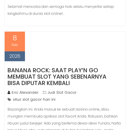
Selamat mencoba dan semoga hoki selalu menyertai setiap
langkahmu di dunia slot online!…
8
Feb
2026
BANANA ROCK: SAAT PLAY’N GO
MEMBUAT SLOT YANG SEBENARNYA
BISA DIPUTAR KEMBALI
Eric Alexander
Judi Slot Gacor
situs slot gacor hari ini
Bayangkan ini: Anda masuk ke sebuah kasino online, atau
mungkin membuka aplikasi slot favorit Anda. Ratusan, bahkan
ribuan judul berjejer. Ada yang bertema dewa-dewi Yunani, harta