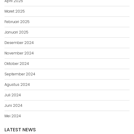
April 2025
Maret 2025
Februari 2025
Januari 2025
Desember 2024
November 2024
Oktober 2024
September 2024
Agustus 2024
Juli 2024
Juni 2024
Mei 2024
LATEST NEWS