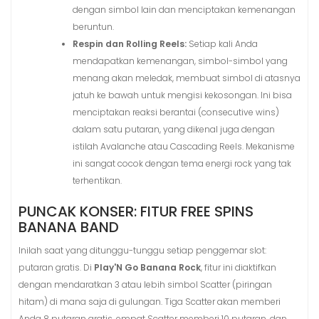
dengan simbol lain dan menciptakan kemenangan
beruntun.
Respin dan Rolling Reels:
Setiap kali Anda
mendapatkan kemenangan, simbol-simbol yang
menang akan meledak, membuat simbol di atasnya
jatuh ke bawah untuk mengisi kekosongan. Ini bisa
menciptakan reaksi berantai (consecutive wins)
dalam satu putaran, yang dikenal juga dengan
istilah Avalanche atau Cascading Reels. Mekanisme
ini sangat cocok dengan tema energi rock yang tak
terhentikan.
PUNCAK KONSER: FITUR FREE SPINS
BANANA BAND
Inilah saat yang ditunggu-tunggu setiap penggemar slot:
putaran gratis. Di
Play'N Go Banana Rock
, fitur ini diaktifkan
dengan mendaratkan 3 atau lebih simbol Scatter (piringan
hitam) di mana saja di gulungan. Tiga Scatter akan memberi
Anda 8 putaran gratis, empat Scatter memberi 10 putaran, dan