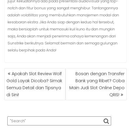
jujur. Kekuatannya ada pada presentasi audiovisual yang top-
notch dan fitur bonus yang sangat menghibur. Tantangannya
adalah volatilitas yang membutuhkan manajemen modal dan
kesabaran ekstra. Jika Anda siap dengan kedua hal tersebut,
maka bersiaplah untuk memasuki kuil kuno itu dan mungkin
saja, Anda akan menjadi penerima cahaya kemenangan dari
Sunstrike berikutnya. Selamat bermain dan semoga gulungan
selalu berpihak pada Anda!
NAVIGASI
Apakah Slot Review Wolf
Bosan dengan Transfer
POS
Gold Layak Dicoba? Simak
Bank yang Ribet? Coba
Semua Detail dan Tipsnya
Main Judi Slot Online Depo
di Sini!
QRIS!