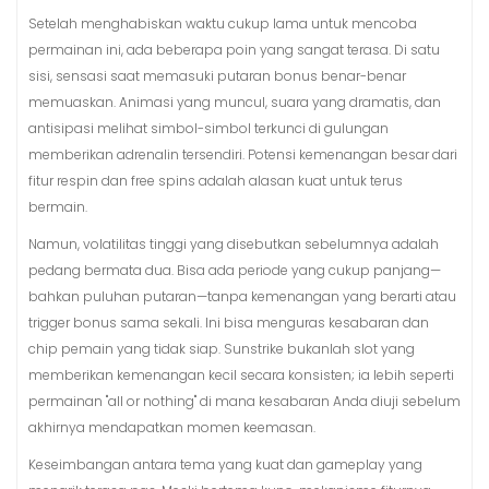
Setelah menghabiskan waktu cukup lama untuk mencoba
permainan ini, ada beberapa poin yang sangat terasa. Di satu
sisi, sensasi saat memasuki putaran bonus benar-benar
memuaskan. Animasi yang muncul, suara yang dramatis, dan
antisipasi melihat simbol-simbol terkunci di gulungan
memberikan adrenalin tersendiri. Potensi kemenangan besar dari
fitur respin dan free spins adalah alasan kuat untuk terus
bermain.
Namun, volatilitas tinggi yang disebutkan sebelumnya adalah
pedang bermata dua. Bisa ada periode yang cukup panjang—
bahkan puluhan putaran—tanpa kemenangan yang berarti atau
trigger bonus sama sekali. Ini bisa menguras kesabaran dan
chip pemain yang tidak siap. Sunstrike bukanlah slot yang
memberikan kemenangan kecil secara konsisten; ia lebih seperti
permainan "all or nothing" di mana kesabaran Anda diuji sebelum
akhirnya mendapatkan momen keemasan.
Keseimbangan antara tema yang kuat dan gameplay yang