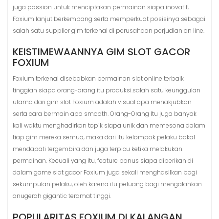
juga passion untuk menciptakan permainan siapa inovatif,
Foxium lanjut berkembang serta memperkuat posisinya sebagai
salah satu supplier gim terkenal di perusahaan perjudian on line.
KEISTIMEWAANNYA GIM SLOT GACOR
FOXIUM
Foxium terkenal disebabkan permainan slot online terbaik
tinggian siapa orang-orang itu produksi.salah satu keunggulan
utama dari gim slot Foxium adalah visual apa menakjubkan
serta cara bermain apa smooth. Orang-Orang Itu juga banyak
kali waktu menghadirkan topik siapa unik dan memesona dalam
tiap gim mereka semua, maka dari itu kelompok pelaku bakal
mendapati tergembira dan juga terpicu ketika melakukan
permainan. Kecuali yang itu, feature bonus siapa diberikan di
dalam game slot gacor Foxium juga sekali menghasilkan bagi
sekumpulan pelaku, oleh karena itu peluang bagi mengalahkan
anugerah gigantic teramat tinggi.
POPULARITAS FOXIUM DI KALANGAN