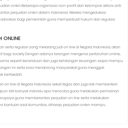
dian onlen.Beberapa organisasi non-profit dan kelompok aktivis anti
tas perjudian onlen dalam Indonesia. Mereka mengedukasi
 advokasi bagi pemerintah guna memperkuat hukum dan regulasi
I ONLINE
 serta regulasi yang melarang judi on line di Negara Indonesia, akan
if bagi society.Dengan adanya larangan mengenai pertaruhan online,
n sama seperti kecanduan dan juga kehilangan keuangan siapa mampu
arangan ini serta bisa mendorong masyarakat guna menggali
ak berfaedah.
han on line di Negara Indonesia sekali tegas dan juga tak memberikan
kipun still banyak individu apa mencoba guna melakukan permainan
s berupaya guna memberantas perjudian on line serta melakukan
 bantuan asal komunitas, diharap perjudian onlen mampu