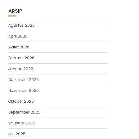
ARSIP
Agustus 2026
April 2026
Maret 2026
Februari 2026
Januari 2026
Desember 2025
November 2025
Oktober 2025
September 2025
Agustus 2025
Juli 2025