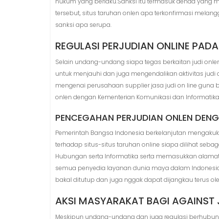
hukum yang berlaku.Sanksi itu termasuk denda yang me
tersebut, situs taruhan onlen apa terkonfirmasi melan
sanksi apa serupa.
REGULASI PERJUDIAN ONLINE PADA
Selain undang-undang siapa tegas berkaitan judi onle
untuk menjauhi dan juga mengendalikan aktivitas judi o
mengenai perusahaan supplier jasa judi on line guna
onlen dengan Kementerian Komunikasi dan Informatika
PENCEGAHAN PERJUDIAN ONLEN DENG
Pemerintah Bangsa Indonesia berkelanjutan mengakuk
terhadap situs-situs taruhan online siapa dilihat se
Hubungan serta Informatika serta memasukkan alamat si
semua penyedia layanan dunia maya dalam Indonesia. B
bakal ditutup dan juga nggak dapat dijangkau terus ol
AKSI MASYARAKAT BAGI AGAINST 
Meskipun undang-undang dan juga regulasi berhubunga