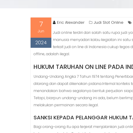
7
Eric Alexander
Judi Slot Online
Jun
Judi online terdiri dari salah satu rupa judi
manusia menyadari kalau kegiatan ini satu 
2024
terkait judi on line di Indonesia cukup teg
offline, adalah ilegal.
HUKUM TARUHAN ON LINE PADA IN
Undang-Undang Angka 7 Tahun 1974 tentang Penertiba
dilarang dan dapat dikenakan pidana.Internal konteks t
menandakan bahwa segalanya bentuk perjudian siapa d
Tetapi, biarpun undang-undang ini ada, belum berli
melakukan permainan secara ilegal.
SANKSI KEPADA PELANGGAR HUKUM T
Bagi orang-orang itu apa terjerat menjalankan judi 