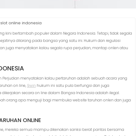
slot online indonesia
 yang kini bertambah populer dalam Negara Indonesia. Tetapi, tidak segala
sejatinya dilarang pada bangsa yang satu ini. Hukum dan regulasi
as dan juga menyatakan kalau segala rupa perjudian, mantap onlen atau
DONESIA
n Perjudian menyatakan kalau pertaruhan adalah sebuah acara yang
aruhan on line,
9win
hukum ini satu pula berfungsi dan juga
ikerjakan secara on line dalam Bangsa Indonesia adalah ilegal.
mpah orang apa menguji bagi membuka website taruhan onlen dan juga
ARUHAN ONLINE
online, mereka semua mampu dikenakan sanksi berat pantas bersama