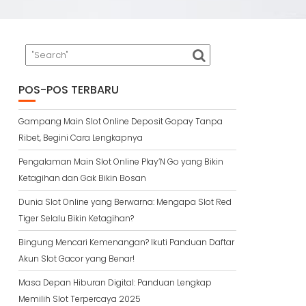
POS-POS TERBARU
Gampang Main Slot Online Deposit Gopay Tanpa
Ribet, Begini Cara Lengkapnya
Pengalaman Main Slot Online Play’N Go yang Bikin
Ketagihan dan Gak Bikin Bosan
Dunia Slot Online yang Berwarna: Mengapa Slot Red
Tiger Selalu Bikin Ketagihan?
Bingung Mencari Kemenangan? Ikuti Panduan Daftar
Akun Slot Gacor yang Benar!
Masa Depan Hiburan Digital: Panduan Lengkap
Memilih Slot Terpercaya 2025