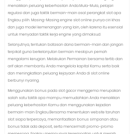
menaikkan peluang keberhasilan Anda.Mula-Mula, pelajari
regulasi dan juga taktik bermain-main asal perangkat slot apa
Engkau pilih. Masing-Masing engine slot online punya ciri khas
dan juga model kemenangan yang lain, oleh karena itu esensial
untuk menyadari taktik kerja engine yang dimaksud.
Selanjutnya, tentukan batasan dana bermain-main dan jangan
terpikat guna berkelanjutan bermain meskipun pernah
mengalami kerugian. Melakukan Permainan bersama tertib dan
arif akan membantu Anda mengelola kapital Kamu serta baik
dan meningkatkan peluang kejayaan Anda di slot online
berbunyi nyaring.
Menggunakan bonus pada slot gacor menggema merupakan
salah satu taktik apa mampu memudahkan Anda menaikkan
peluang keberhasilan Kamu dan menggunakan kejadian
bermain-main Engkau.Bersama menentukan website taruhan
slot siapa terpercaya, memanfaatkan bonus simpanan atau
bonus tidak ada deposit, serta mencermati promo-promo
memesona, Engkau mempunyai kesempatan untuk meraih