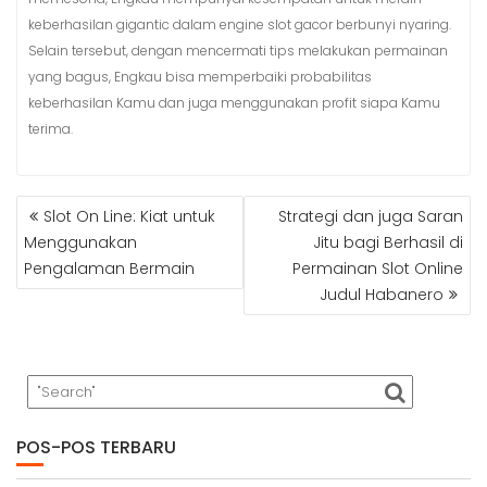
keberhasilan gigantic dalam engine slot gacor berbunyi nyaring.
Selain tersebut, dengan mencermati tips melakukan permainan
yang bagus, Engkau bisa memperbaiki probabilitas
keberhasilan Kamu dan juga menggunakan profit siapa Kamu
terima.
NAVIGASI
Slot On Line: Kiat untuk
Strategi dan juga Saran
POS
Menggunakan
Jitu bagi Berhasil di
Pengalaman Bermain
Permainan Slot Online
Judul Habanero
POS-POS TERBARU