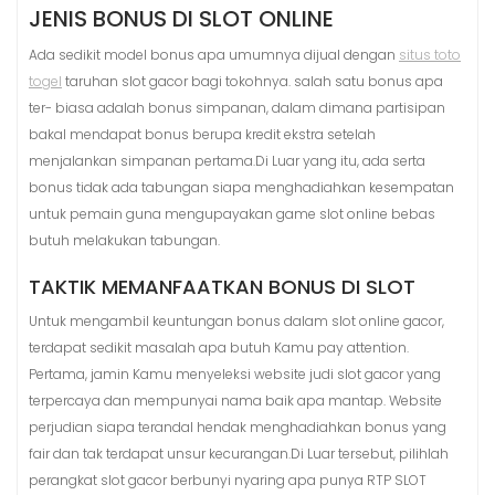
JENIS BONUS DI SLOT ONLINE
Ada sedikit model bonus apa umumnya dijual dengan
situs toto
togel
taruhan slot gacor bagi tokohnya. salah satu bonus apa
ter- biasa adalah bonus simpanan, dalam dimana partisipan
bakal mendapat bonus berupa kredit ekstra setelah
menjalankan simpanan pertama.Di Luar yang itu, ada serta
bonus tidak ada tabungan siapa menghadiahkan kesempatan
untuk pemain guna mengupayakan game slot online bebas
butuh melakukan tabungan.
TAKTIK MEMANFAATKAN BONUS DI SLOT
Untuk mengambil keuntungan bonus dalam slot online gacor,
terdapat sedikit masalah apa butuh Kamu pay attention.
Pertama, jamin Kamu menyeleksi website judi slot gacor yang
terpercaya dan mempunyai nama baik apa mantap. Website
perjudian siapa terandal hendak menghadiahkan bonus yang
fair dan tak terdapat unsur kecurangan.Di Luar tersebut, pilihlah
perangkat slot gacor berbunyi nyaring apa punya RTP SLOT