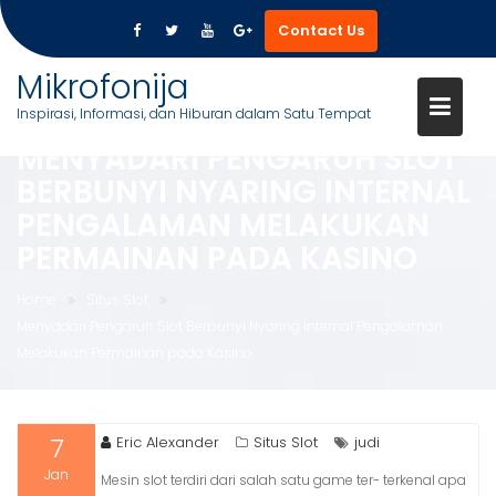
Contact Us
Skip
Mikrofonija
to
Inspirasi, Informasi, dan Hiburan dalam Satu Tempat
content
MENYADARI PENGARUH SLOT
BERBUNYI NYARING INTERNAL
PENGALAMAN MELAKUKAN
PERMAINAN PADA KASINO
Home
Situs Slot
Menyadari Pengaruh Slot Berbunyi Nyaring internal Pengalaman
Melakukan Permainan pada Kasino
7
Eric Alexander
Situs Slot
judi
Jan
Mesin slot terdiri dari salah satu game ter- terkenal apa