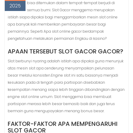
bisa ditemukan dalam tempat-tempat berjudi di
2025
semua bumi. Slot Gacor menggema merupakan
istilah siapa dipakai bagi menggambarkan mesin slot online
apa banyak kali memberikan pembayaran besar bagi
pemainnya. Seperti Apa slot online gacor berdampak
pengetahuan melakukan permainan Engkau di kasino?
APAAN TERSEBUT SLOT GACOR GACOR?
Slot berbunyi nyaring adalah istilah apa dipakai guna menunjuk
atas mesin slot apa cenderung menyampaikan pelunasan
besar melalui konsisten.Engine slot ini satu biasanya menjadi
kesukaan pada di tengah para partisipan disebabkan
kesempatan menang siapa lebih tinggian dibandingkan dengan
engine slot online umum. Slot menggema bisa membuat
partisipan merasa lebih besar bernasib baik dan juga terus
bermain guna mengupayakan menang bonus besar.
FAKTOR-FAKTOR APA MEMPENGARUHI
SLOT GACOR