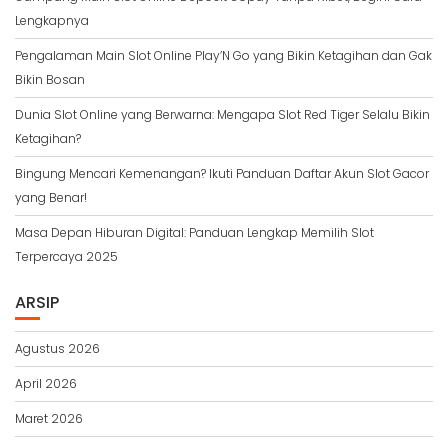
Lengkapnya
Pengalaman Main Slot Online Play’N Go yang Bikin Ketagihan dan Gak
Bikin Bosan
Dunia Slot Online yang Berwarna: Mengapa Slot Red Tiger Selalu Bikin
Ketagihan?
Bingung Mencari Kemenangan? Ikuti Panduan Daftar Akun Slot Gacor
yang Benar!
Masa Depan Hiburan Digital: Panduan Lengkap Memilih Slot
Terpercaya 2025
ARSIP
Agustus 2026
April 2026
Maret 2026