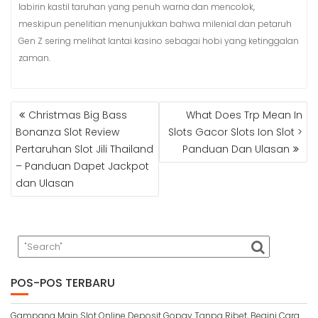
labirin kastil taruhan yang penuh warna dan mencolok,
meskipun penelitian menunjukkan bahwa milenial dan petaruh
Gen Z sering melihat lantai kasino sebagai hobi yang ketinggalan
zaman.
NAVIGASI
Christmas Big Bass
What Does Trp Mean In
POS
Bonanza Slot Review
Slots Gacor Slots Ion Slot >
Pertaruhan Slot Jili Thailand
Panduan Dan Ulasan
– Panduan Dapet Jackpot
dan Ulasan
POS-POS TERBARU
Gampang Main Slot Online Deposit Gopay Tanpa Ribet, Begini Cara