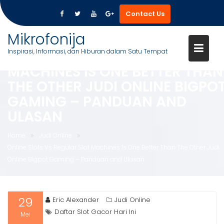
Contact Us
Skip
Mikrofonija
to
Inspirasi, Informasi, dan Hiburan dalam Satu Tempat
ONLINE SLOTS VS REGULAR SLO
content
MACHINES IS ONE BETTER THAN
THE OTHER JUDI ONLINE BIGPO
GAMING – PANDUAN AND
ULASAN
Home
Judi Online
Online Slots Vs Regular Slot Machines Is One Better Than The Other Judi
Online Bigpot Gaming – Panduan and Ulasan
29
Eric Alexander
Judi Online
Daftar Slot Gacor Hari Ini
Mei