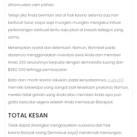
dihancurkan oleh pilihan.
Tetapi jika Anda bermain slot di fisik kasino selama dua hari
berturut-turut, siapa saja mungkin mungkin mengakui.Virtual
pertandingan berbuat tentu saja jatuh di bawah kategori yang
sama.
Menerapkan syarat dan ketentuan. Namun, Wynnbet pada
dasarnya menggandakan investasi awal Anda dan memberi
Anda 200 seluruhnya berputar dengan demokratis kucing dan
$350 000 tertinggi pembayaran.
Bata-dan-mortir kasino lakukan, pada kenyataannya,
pulau69
memiliki beberapa yang sangat baik kesetiaan prakarsa. Namun,
mereka tidak ganda uang Anda atau memberi Anda apa pun
gratis berputar segera setelah Anda memasuki Blackjack.
TOTAL KESAN
Tidak dapat disangkal mengasyikkan suasana dari fisik
kasino.Banyak orang (termasuk saya) menikmati menavigasi