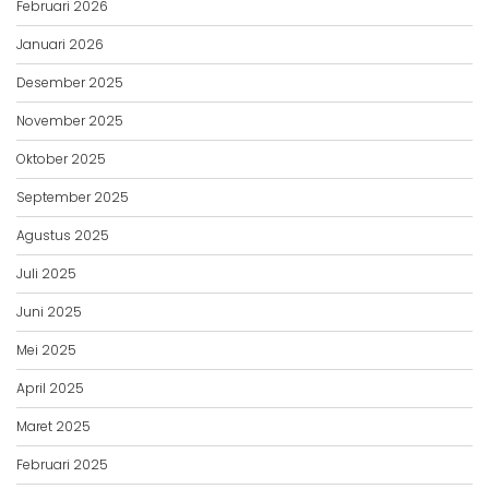
Februari 2026
Januari 2026
Desember 2025
November 2025
Oktober 2025
September 2025
Agustus 2025
Juli 2025
Juni 2025
Mei 2025
April 2025
Maret 2025
Februari 2025