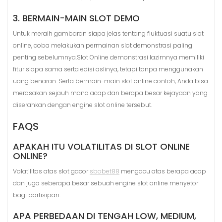
3. BERMAIN-MAIN SLOT DEMO
Untuk meraih gambaran siapa jelas tentang fluktuasi suatu slot
online, coba melakukan permainan slot demonstrasi paling
penting sebelumnya.Slot Online demonstrasi lazimnya memiliki
fitur siapa sama serta edisi aslinya, tetapi tanpa menggunakan
uang benaran. Serta bermain-main slot online contoh, Anda bisa
merasakan sejauh mana acap dan berapa besar kejayaan yang
diserahkan dengan engine slot online tersebut.
FAQS
APAKAH ITU VOLATILITAS DI SLOT ONLINE
ONLINE?
Volatilitas atas slot gacor
sbobet88
mengacu atas berapa acap
dan juga seberapa besar sebuah engine slot online menyetor
bagi partisipan.
APA PERBEDAAN DI TENGAH LOW, MEDIUM,