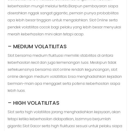
keberhasilan mungil melalui tertib.Biarpun pembayaran siapa
diserahkan nggak sangat gigantic, pemain punya probabilitas
apa lebih besar tinggian untuk mengalahkan. Slot Online serta
pendek volatilitas cocok bagi pelaku yang lebih besar menyukai
meraih keberhasilan mini akan tetapi acap.
– MEDIUM VOLATILITAS
Slot bersama medium fluktuasi memiliki stabilitas di antara
keberhasilan kecil dan juga kemenangan luas. Meskipun tidak
sefrekuensinya bersama slot online rendah keguncangan, slot
online dengan medium volatilitas bisa menghadiahkan kejadian
bermain-main apa menggaet serta potensi keberhasilan siapa
lebih luas.
– HIGH VOLATILITAS
Slot serta high volatilitas jarang menghadiahkan kejayaan, akan
tetapi ketika keberhasilan didapatkan, lazimnya berjumlah
gigantic.Slot Gacor serta high fluktuasi sesuai untuk pelaku siapa