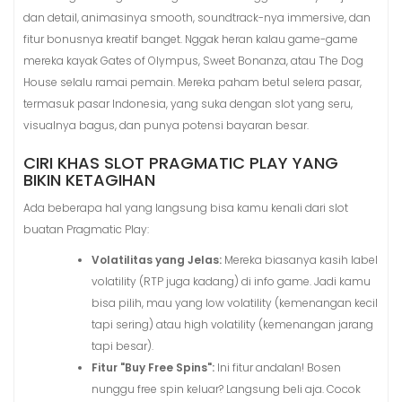
dan detail, animasinya smooth, soundtrack-nya immersive, dan
fitur bonusnya kreatif banget. Nggak heran kalau game-game
mereka kayak Gates of Olympus, Sweet Bonanza, atau The Dog
House selalu ramai pemain. Mereka paham betul selera pasar,
termasuk pasar Indonesia, yang suka dengan slot yang seru,
visualnya bagus, dan punya potensi bayaran besar.
CIRI KHAS SLOT PRAGMATIC PLAY YANG
BIKIN KETAGIHAN
Ada beberapa hal yang langsung bisa kamu kenali dari slot
buatan Pragmatic Play:
Volatilitas yang Jelas:
Mereka biasanya kasih label
volatility (RTP juga kadang) di info game. Jadi kamu
bisa pilih, mau yang low volatility (kemenangan kecil
tapi sering) atau high volatility (kemenangan jarang
tapi besar).
Fitur "Buy Free Spins":
Ini fitur andalan! Bosen
nunggu free spin keluar? Langsung beli aja. Cocok