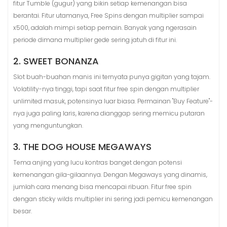
fitur Tumble (gugur) yang bikin setiap kemenangan bisa
berantai. Fitur utamanya, Free Spins dengan multiplier sampai
x500, adalah mimpi setiap pemain. Banyak yang ngerasain
periode dimana multiplier gede sering jatuh di fitur ini.
2. SWEET BONANZA
Slot buah-buahan manis ini ternyata punya gigitan yang tajam.
Volatility-nya tinggi, tapi saat fitur free spin dengan multiplier
unlimited masuk, potensinya luar biasa. Permainan "Buy Feature"-
nya juga paling laris, karena dianggap sering memicu putaran
yang menguntungkan.
3. THE DOG HOUSE MEGAWAYS
Tema anjing yang lucu kontras banget dengan potensi
kemenangan gila-gilaannya. Dengan Megaways yang dinamis,
jumlah cara menang bisa mencapai ribuan. Fitur free spin
dengan sticky wilds multiplier ini sering jadi pemicu kemenangan
besar.