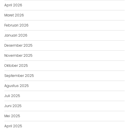
April 2026
Maret 2026
Februari 2026
Januari 2026
Desember 2025
November 2025
Oktober 2025
September 2025
Agustus 2025
Juli 2025
Juni 2025
Mei 2025
April 2025