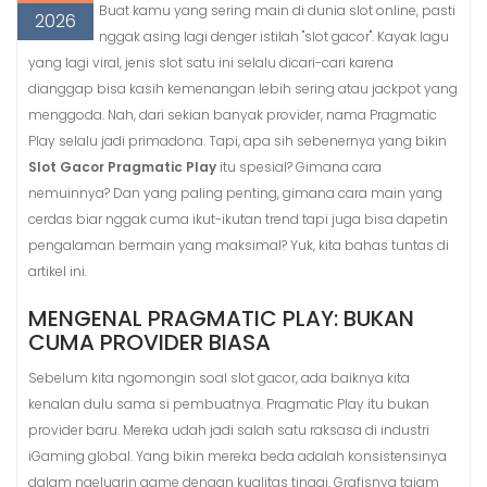
Buat kamu yang sering main di dunia slot online, pasti
2026
nggak asing lagi denger istilah "slot gacor". Kayak lagu
yang lagi viral, jenis slot satu ini selalu dicari-cari karena
dianggap bisa kasih kemenangan lebih sering atau jackpot yang
menggoda. Nah, dari sekian banyak provider, nama Pragmatic
Play selalu jadi primadona. Tapi, apa sih sebenernya yang bikin
Slot Gacor Pragmatic Play
itu spesial? Gimana cara
nemuinnya? Dan yang paling penting, gimana cara main yang
cerdas biar nggak cuma ikut-ikutan trend tapi juga bisa dapetin
pengalaman bermain yang maksimal? Yuk, kita bahas tuntas di
artikel ini.
MENGENAL PRAGMATIC PLAY: BUKAN
CUMA PROVIDER BIASA
Sebelum kita ngomongin soal slot gacor, ada baiknya kita
kenalan dulu sama si pembuatnya. Pragmatic Play itu bukan
provider baru. Mereka udah jadi salah satu raksasa di industri
iGaming global. Yang bikin mereka beda adalah konsistensinya
dalam ngeluarin game dengan kualitas tinggi. Grafisnya tajam