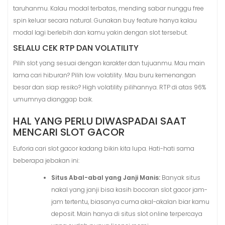
taruhanmu. Kalau modal terbatas, mending sabar nunggu free
spin keluar secara natural. Gunakan buy feature hanya kalau
modal lagi berlebih dan kamu yakin dengan slot tersebut.
SELALU CEK RTP DAN VOLATILITY
Pilih slot yang sesuai dengan karakter dan tujuanmu. Mau main
lama cari hiburan? Pilih low volatility. Mau buru kemenangan
besar dan siap resiko? High volatility pilihannya. RTP di atas 96%
umumnya dianggap baik.
HAL YANG PERLU DIWASPADAI SAAT
MENCARI SLOT GACOR
Euforia cari slot gacor kadang bikin kita lupa. Hati-hati sama
beberapa jebakan ini:
Situs Abal-abal yang Janji Manis:
Banyak situs
nakal yang janji bisa kasih bocoran slot gacor jam-
jam tertentu, biasanya cuma akal-akalan biar kamu
deposit. Main hanya di situs slot online terpercaya