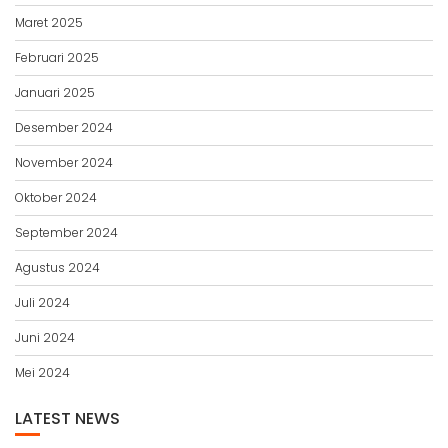
Maret 2025
Februari 2025
Januari 2025
Desember 2024
November 2024
Oktober 2024
September 2024
Agustus 2024
Juli 2024
Juni 2024
Mei 2024
LATEST NEWS