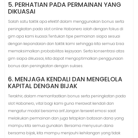
5. PERHATIAN PADA PERMAINAN YANG
DIKUASAI
Salah satu taktik apa efektif dalam menggunakan bonus serta
peningkatan pada slot online Habanero ialah dengan fokus di
gim apa kami kuasai.Tentukan tipe permainan siapa sesuai
dengan kepandaian dan taktik kami sehingga kita semua bisa
memaksimalkan probabilitas kejayaan. Serta konsentrasi atas
gim siapa dikuasai, kita dapat mengoptimalkan penggunaan
bonus dan peningkatan dengan sukses.
6. MENJAGA KENDALI DAN MENGELOLA
KAPITAL DENGAN BIJAK
Terakhir, dalam memanfaatkan bonus serta peningkatan pada
slot Habanero, vital bagi kami guna merawat kendali dan
mengatur modal bersama arif.Jangan terseret emosi saat
melakukan permainan dan juga tetapkan batasan dana yang
mampu kita semua gunakan. Bersama menyusun dana
bersama bijak, kita mampu menjauhi kehilangan yang tidak