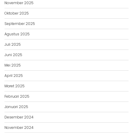
November 2025
Oktober 2025
September 2025
Agustus 2025
Juli 2025
Juni 2025
Mei 2025
April 2025
Maret 2025
Februari 2025
Januari 2025
Desember 2024
November 2024