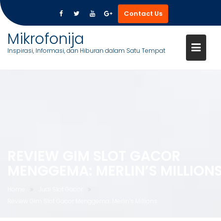
Contact Us
Mikrofonija
Inspirasi, Informasi, dan Hiburan dalam Satu Tempat
Skip
to
content
REVIEW GIM SLOT GACOR
MENGGEMA: MERLIN’S MILLION
Home
Judi Slot Gacor
Review Gim Slot Gacor Menggema: Merlin’s Millions