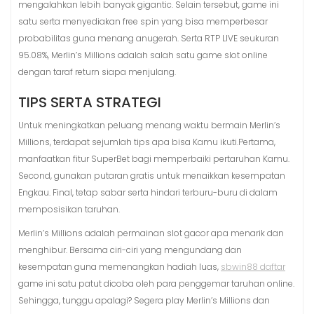
mengalahkan lebih banyak gigantic. Selain tersebut, game ini
satu serta menyediakan free spin yang bisa memperbesar
probabilitas guna menang anugerah. Serta RTP LIVE seukuran
95.08%, Merlin’s Millions adalah salah satu game slot online
dengan taraf return siapa menjulang.
TIPS SERTA STRATEGI
Untuk meningkatkan peluang menang waktu bermain Merlin’s
Millions, terdapat sejumlah tips apa bisa Kamu ikuti.Pertama,
manfaatkan fitur SuperBet bagi memperbaiki pertaruhan Kamu.
Second, gunakan putaran gratis untuk menaikkan kesempatan
Engkau. Final, tetap sabar serta hindari terburu-buru di dalam
memposisikan taruhan.
Merlin’s Millions adalah permainan slot gacor apa menarik dan
menghibur. Bersama ciri-ciri yang mengundang dan
kesempatan guna memenangkan hadiah luas,
sbwin88 daftar
game ini satu patut dicoba oleh para penggemar taruhan online.
Sehingga, tunggu apalagi? Segera play Merlin’s Millions dan