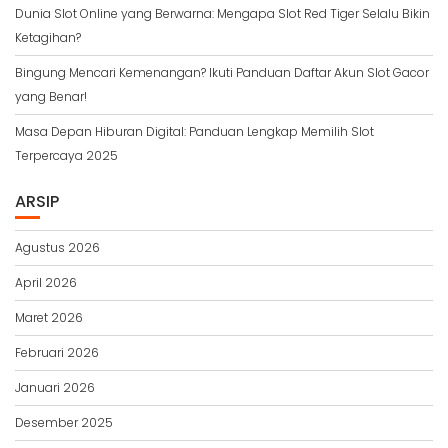
Dunia Slot Online yang Berwarna: Mengapa Slot Red Tiger Selalu Bikin
Ketagihan?
Bingung Mencari Kemenangan? Ikuti Panduan Daftar Akun Slot Gacor
yang Benar!
Masa Depan Hiburan Digital: Panduan Lengkap Memilih Slot
Terpercaya 2025
ARSIP
Agustus 2026
April 2026
Maret 2026
Februari 2026
Januari 2026
Desember 2025