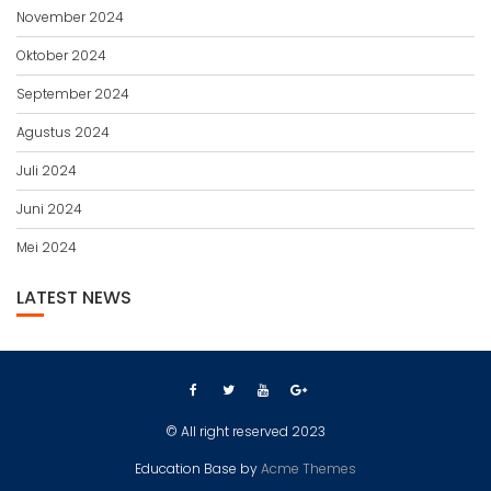
November 2024
Oktober 2024
September 2024
Agustus 2024
Juli 2024
Juni 2024
Mei 2024
LATEST NEWS
© All right reserved 2023
Education Base by
Acme Themes