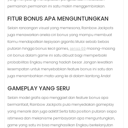
permainan permainan ini satu makin menggembirakan.
FITUR BONUS APA MENGUNTUNGKAN
Selain rancangan visual yang memesona, Rainbow Jackpots
juga menawarkan aneka ciri bonus yang mampu membuat
Kamu mendapatkan kejayaan gigantic.Mulai sebab bebas
putaran hingga bonus kecil games,
sensa 69
masing-masing
ciri bonus dalam game ini satu dibuat bagi memperbaiki
probabilitas Engkau menang hadiah besar. Jangan lewatkan
kesempatan untuk menyebabkan feature bonus ini satu dan
juga menambahkan mata uang ke di dalam kantong Anda!
GAMEPLAY YANG SERU
Selain model grafis apa menggaet dan feature bonus apa
bermanfaat, Rainbow Jackpots pula menyediakan gameplay
yang menarik dan juga adiktif.Serta tata position putaran siapa
istimewa dan mekanisme pembayaran apa menguntungkan,
game yang satu ini bisa menghasilkan Engkau berkelanjutan