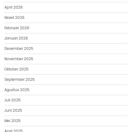
April 2026
Maret 2026
Februari 2026
Januari 2026
Desember 2025
November 2025
Oktober 2025
September 2025
Agustus 2025
Juli 2025
Juni 2025
Mei 2025
April 2025