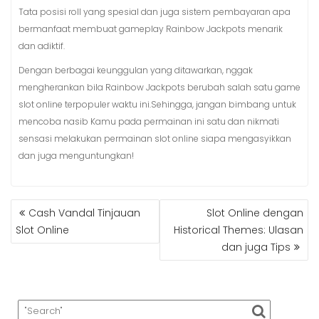
Tata posisi roll yang spesial dan juga sistem pembayaran apa
bermanfaat membuat gameplay Rainbow Jackpots menarik
dan adiktif.
Dengan berbagai keunggulan yang ditawarkan, nggak
mengherankan bila Rainbow Jackpots berubah salah satu game
slot online terpopuler waktu ini.Sehingga, jangan bimbang untuk
mencoba nasib Kamu pada permainan ini satu dan nikmati
sensasi melakukan permainan slot online siapa mengasyikkan
dan juga menguntungkan!
NAVIGASI
Cash Vandal Tinjauan
Slot Online dengan
POS
Slot Online
Historical Themes: Ulasan
dan juga Tips