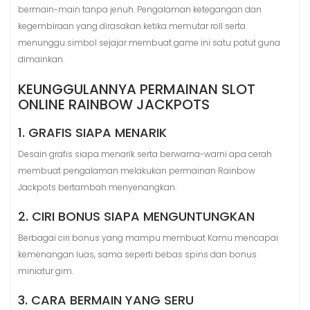
bermain-main tanpa jenuh. Pengalaman ketegangan dan
kegembiraan yang dirasakan ketika memutar roll serta
menunggu simbol sejajar membuat game ini satu patut guna
dimainkan.
KEUNGGULANNYA PERMAINAN SLOT
ONLINE RAINBOW JACKPOTS
1. GRAFIS SIAPA MENARIK
Desain grafis siapa menarik serta berwarna-warni apa cerah
membuat pengalaman melakukan permainan Rainbow
Jackpots bertambah menyenangkan.
2. CIRI BONUS SIAPA MENGUNTUNGKAN
Berbagai ciri bonus yang mampu membuat Kamu mencapai
kemenangan luas, sama seperti bebas spins dan bonus
miniatur gim.
3. CARA BERMAIN YANG SERU