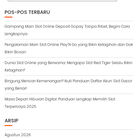
POS-POS TERBARU
Gampang Main Slot Online Deposit Gopay Tanpa Ribet, Begini Cara
Lengkapnya
Pengalaman Main Slot Online Play’N Go yang Bikin Ketagihan dan Gak
Bikin Bosan
Dunia Slot Online yang Berwarna: Mengapa Slot Red Tiger Selalu Bikin
Ketagihan?
Bingung Mencari Kemenangan? Ikuti Panduan Daftar Akun Slot Gacor
yang Benar!
Masa Depan Hiburan Digital: Panduan Lengkap Memilih Slot
Terpercaya 2025
ARSIP
Agustus 2026