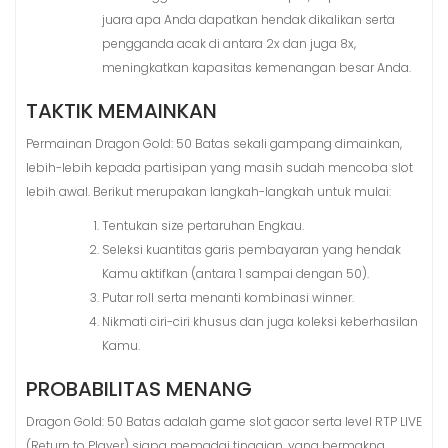
juara apa Anda dapatkan hendak dikalikan serta
pengganda acak di antara 2x dan juga 8x,
meningkatkan kapasitas kemenangan besar Anda.
TAKTIK MEMAINKAN
Permainan Dragon Gold: 50 Batas sekali gampang dimainkan,
lebih-lebih kepada partisipan yang masih sudah mencoba slot
lebih awal. Berikut merupakan langkah-langkah untuk mulai:
Tentukan size pertaruhan Engkau.
Seleksi kuantitas garis pembayaran yang hendak
Kamu aktifkan (antara 1 sampai dengan 50).
Putar roll serta menanti kombinasi winner.
Nikmati ciri-ciri khusus dan juga koleksi keberhasilan
Kamu.
PROBABILITAS MENANG
Dragon Gold: 50 Batas adalah game slot gacor serta level RTP LIVE
(Return to Player) siapa memadai tinggian, yang bermakna