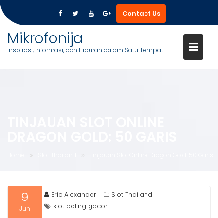
Contact Us
Skip
Mikrofonija
to
Inspirasi, Informasi, dan Hiburan dalam Satu Tempat
content
TINJAUAN SLOT ONLINE
DRAGON GOLD: 50 GARIS
Home
Slot Thailand
Tinjauan Slot Online Dragon Gold: 50 Garis
9
Eric Alexander
Slot Thailand
slot paling gacor
Jun