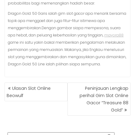
probabilitas bagi memenangkan hadiah besar.
Dragon Gold: 50 Garis ialah gim slot gacor apa menarik bersama
topik apa menggaet dan juga fitur-fitur istimewa apa
menggembirakan.Dengan gambar siapa mempesona, suara
apa hebat, dan peluang keberhasilan yang tinggian,
mayora88
game ini satu yakin bakal memberikan pengalaman melakukan
permainan yang memuaskan. Makanya, jika Engkau menelusuri
slot yang menggembirakan dan mengasyikkan guna dimainkan,
Dragon Gold: 50 Line ialah pilihan siapa sempurna.
NAVIGASI
Ulasan Slot Online
Peninjauan Lengkap
POS
Beowulf
perihal Gim Slot Online
Gacor “Treasure 88
Gold”