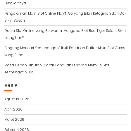
Lengkapnya
Pengalaman Main Slot Online Play’N Go yang Bikin Ketagihan dan Gak
Bikin Bosan
Dunia Slot Online yang Berwarna: Mengapa Slot Red Tiger Selalu Bikin
Ketagihan?
Bingung Mencari Kemenangan? Ikuti Panduan Daftar Akun Slot Gacor
yang Benar!
Masa Depan Hiburan Digital: Panduan Lengkap Memilih Slot
Terpercaya 2025
ARSIP
Agustus 2026
April 2026
Maret 2026
Februari 2026