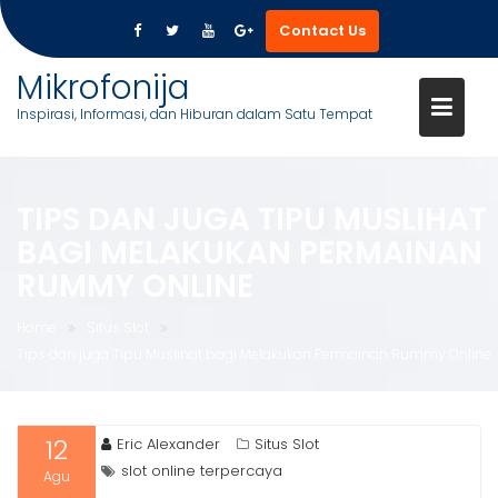
Contact Us
Skip
Mikrofonija
to
Inspirasi, Informasi, dan Hiburan dalam Satu Tempat
content
TIPS DAN JUGA TIPU MUSLIHAT
BAGI MELAKUKAN PERMAINAN
RUMMY ONLINE
Home
Situs Slot
Tips dan juga Tipu Muslihat bagi Melakukan Permainan Rummy Online
12
Eric Alexander
Situs Slot
slot online terpercaya
Agu