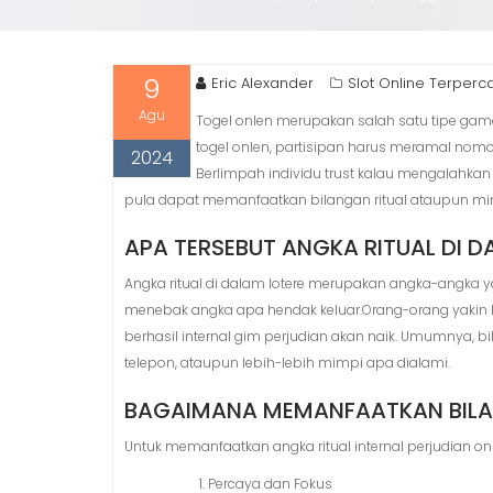
9
Eric Alexander
Slot Online Terperc
Agu
Togel onlen merupakan salah satu tipe game
togel onlen, partisipan harus meramal nomo
2024
Berlimpah individu trust kalau mengalahkan 
pula dapat memanfaatkan bilangan ritual ataupun mi
APA TERSEBUT ANGKA RITUAL DI 
Angka ritual di dalam lotere merupakan angka-angka
menebak angka apa hendak keluar.Orang-orang yakin k
berhasil internal gim perjudian akan naik. Umumnya, bila
telepon, ataupun lebih-lebih mimpi apa dialami.
BAGAIMANA MEMANFAATKAN BILAN
Untuk memanfaatkan angka ritual internal perjudian o
Percaya dan Fokus