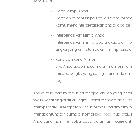
Kamu ikuti:
Catat Mimpi Anda
Catatlah mimpi siapa Engkau alami de
Kamu menginterpretasikan angka apa ber
Interpretasikan Mimpi Anda
Interpretasikan mimpi apa Engkau alami 
angka yang kelihatan dalam mimpi bisa di
Konsisten serta Mimpi
Jika Anda acap masa meraih nomor inter
tersebut.Angka yang sering muncul dala
togel.
Angka ritual dan mimpi bisa menjadi acuan yang berg
fokus, kenal angka ritual Engkau, serta mengerti dan 
memperbaiki kesempatan untuk berhasil dalam gim perj
menggantungkan cuma di nomor
kediritoto
ritual ata
Anda yang ingin mencoba luck di dalam gim lotere onli