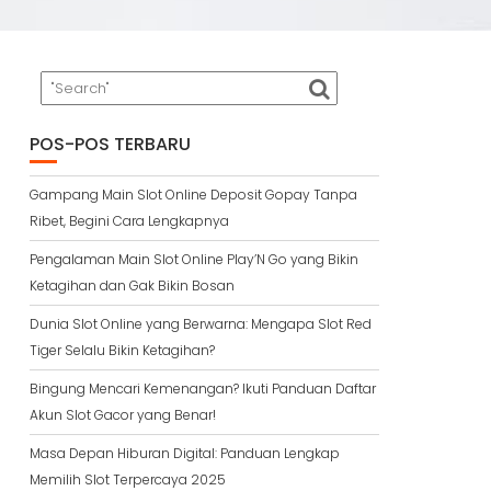
POS-POS TERBARU
Gampang Main Slot Online Deposit Gopay Tanpa
Ribet, Begini Cara Lengkapnya
Pengalaman Main Slot Online Play’N Go yang Bikin
Ketagihan dan Gak Bikin Bosan
Dunia Slot Online yang Berwarna: Mengapa Slot Red
Tiger Selalu Bikin Ketagihan?
Bingung Mencari Kemenangan? Ikuti Panduan Daftar
Akun Slot Gacor yang Benar!
Masa Depan Hiburan Digital: Panduan Lengkap
Memilih Slot Terpercaya 2025