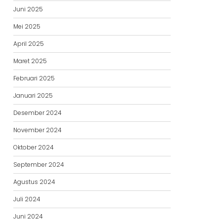
Juni 2025
Mei 2025
April 2025
Maret 2025
Februari 2025
Januari 2025
Desember 2024
November 2024
Oktober 2024
September 2024
Agustus 2024
Juli 2024
Juni 2024