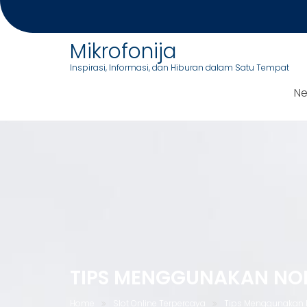
Mikrofonija
Inspirasi, Informasi, dan Hiburan dalam Satu Tempat
N
Skip
to
content
TIPS MENGGUNAKAN NOMO
Home
Slot Online Terpercaya
Tips Menggunakan N