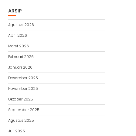
ARSIP
Agustus 2026
April 2026
Maret 2026
Februari 2026
Januari 2026
Desember 2025
November 2025
Oktober 2025
September 2025
Agustus 2025
Juli 2025