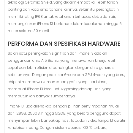
teknologi Ceramic Shield, yang diklaim empat kali lebih tahan
banting dari kaca smartphone lainnya. Selain itu, perangkat ini
memiliki rating IP68 untuk ketahanan terhadap debu dan air,
memungkinkan iPhone 13 bertahan dalam kedalaman hingga 6
meter selama 30 menit.
PERFORMA DAN SPESIFIKASI HARDWARE
Salah satu peningkatan signifikan dari iPhone 13 adalah
penggunaan chip A15 Bionic, yang menawarkan kinerja lebih
cepat dan lebih efisien dibandingkan dengan chip generasi
sebelumnya. Dengan prosesor 6-core dan GPU 4-core yang baru,
chip ini membawa kemampuan grafis yang luar biasa,
membuat iPhone 13 ideal untuk gaming dan aplikasi yang
membutuhkan banyak sumber daya.
iPhone 13 juga dilengkapi dengan pilihan penyimpanan mulai
dari 128GB, 256GB, hingga 512GB, yang berarti pengguna dapat
menyimpan lebih banyak aplikasi, foto, dan video tanpa khawatir
kehabisan ruang. Dengan sistem operasi iOS 15 terbaru,