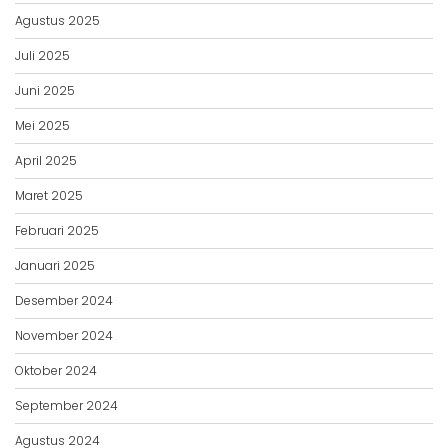
Agustus 2025
Juli 2025
Juni 2025
Mei 2025
April 2025
Maret 2025
Februari 2025
Januari 2025
Desember 2024
November 2024
Oktober 2024
September 2024
Agustus 2024