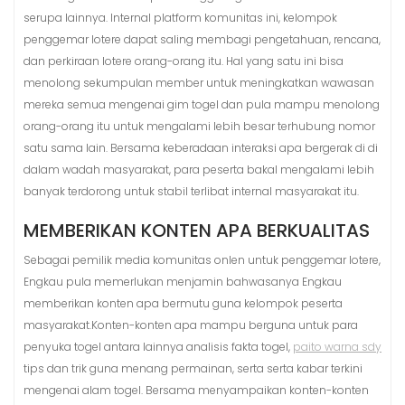
serupa lainnya. Internal platform komunitas ini, kelompok
penggemar lotere dapat saling membagi pengetahuan, rencana,
dan perkiraan lotere orang-orang itu. Hal yang satu ini bisa
menolong sekumpulan member untuk meningkatkan wawasan
mereka semua mengenai gim togel dan pula mampu menolong
orang-orang itu untuk mengalami lebih besar terhubung nomor
satu sama lain. Bersama keberadaan interaksi apa bergerak di di
dalam wadah masyarakat, para peserta bakal mengalami lebih
banyak terdorong untuk stabil terlibat internal masyarakat itu.
MEMBERIKAN KONTEN APA BERKUALITAS
Sebagai pemilik media komunitas onlen untuk penggemar lotere,
Engkau pula memerlukan menjamin bahwasanya Engkau
memberikan konten apa bermutu guna kelompok peserta
masyarakat.Konten-konten apa mampu berguna untuk para
penyuka togel antara lainnya analisis fakta togel,
paito warna sdy
tips dan trik guna menang permainan, serta serta kabar terkini
mengenai alam togel. Bersama menyampaikan konten-konten