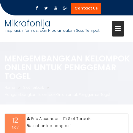
Contact Us
Skip
Mikrofonija
to
Inspirasi, Informasi, dan Hiburan dalam Satu Tempat
content
MENGEMBANGKAN KELOMPOK
ONLEN UNTUK PENGGEMAR
TOGEL
Home
Slot Terbaik
Mengembangkan Kelompok Onlen untuk Penggemar Togel
12
Eric Alexander
Slot Terbaik
slot online uang asli
Nov