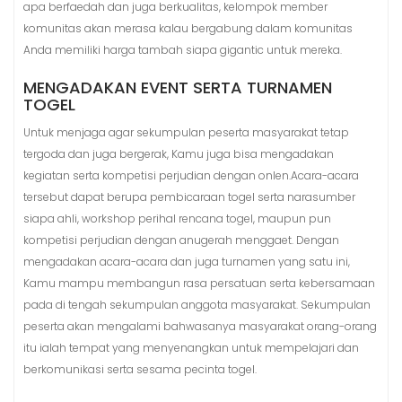
apa berfaedah dan juga berkualitas, kelompok member
komunitas akan merasa kalau bergabung dalam komunitas
Anda memiliki harga tambah siapa gigantic untuk mereka.
MENGADAKAN EVENT SERTA TURNAMEN
TOGEL
Untuk menjaga agar sekumpulan peserta masyarakat tetap
tergoda dan juga bergerak, Kamu juga bisa mengadakan
kegiatan serta kompetisi perjudian dengan onlen.Acara-acara
tersebut dapat berupa pembicaraan togel serta narasumber
siapa ahli, workshop perihal rencana togel, maupun pun
kompetisi perjudian dengan anugerah menggaet. Dengan
mengadakan acara-acara dan juga turnamen yang satu ini,
Kamu mampu membangun rasa persatuan serta kebersamaan
pada di tengah sekumpulan anggota masyarakat. Sekumpulan
peserta akan mengalami bahwasanya masyarakat orang-orang
itu ialah tempat yang menyenangkan untuk mempelajari dan
berkomunikasi serta sesama pecinta togel.