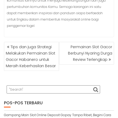
komunitas lainnya untuk menjaga keberlangsungan dan juga
pertumbuhan komunitas Kamu. Semoga karangan ini satu
dapat memberikan inspirasi dan panduan siapa berfaedah
untuk Engkau dalam membentuk masyarakat online bagi
penggemar togel.
NAVIGASI
Tips dan juga Strategi
Permainan Slot Gacor
POS
Melakukan Permainan Slot
Berbunyi Nyaring Durga
Gacor Habanero untuk
Review Terlengkap
Meraih Keberhasilan Besar
POS-POS TERBARU
Gampang Main Slot Online Deposit Gopay Tanpa Ribet, Begini Cara