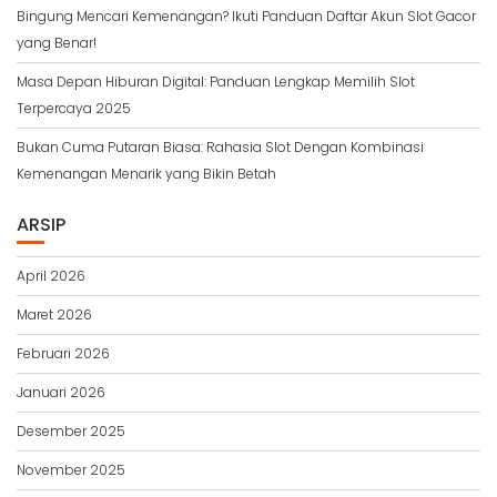
Bingung Mencari Kemenangan? Ikuti Panduan Daftar Akun Slot Gacor
yang Benar!
Masa Depan Hiburan Digital: Panduan Lengkap Memilih Slot
Terpercaya 2025
Bukan Cuma Putaran Biasa: Rahasia Slot Dengan Kombinasi
Kemenangan Menarik yang Bikin Betah
ARSIP
April 2026
Maret 2026
Februari 2026
Januari 2026
Desember 2025
November 2025