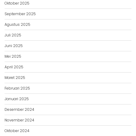
Oktober 2025
September 2025
Agustus 2025
Juli 2025
Juni 2025
Mei 2025
April 2025
Maret 2025
Februari 2025
Januari 2025
Desember 2024
November 2024
Oktober 2024