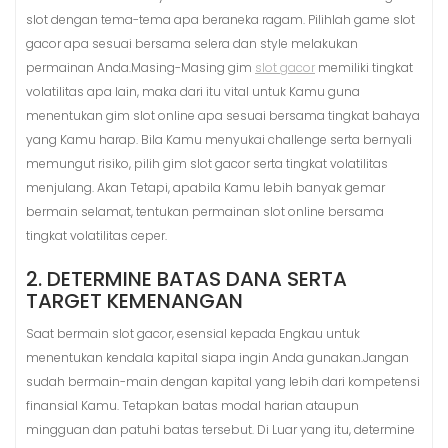
slot dengan tema-tema apa beraneka ragam. Pilihlah game slot
gacor apa sesuai bersama selera dan style melakukan
permainan Anda.Masing-Masing gim
slot gacor
memiliki tingkat
volatilitas apa lain, maka dari itu vital untuk Kamu guna
menentukan gim slot online apa sesuai bersama tingkat bahaya
yang Kamu harap. Bila Kamu menyukai challenge serta bernyali
memungut risiko, pilih gim slot gacor serta tingkat volatilitas
menjulang. Akan Tetapi, apabila Kamu lebih banyak gemar
bermain selamat, tentukan permainan slot online bersama
tingkat volatilitas ceper.
2. DETERMINE BATAS DANA SERTA
TARGET KEMENANGAN
Saat bermain slot gacor, esensial kepada Engkau untuk
menentukan kendala kapital siapa ingin Anda gunakan.Jangan
sudah bermain-main dengan kapital yang lebih dari kompetensi
finansial Kamu. Tetapkan batas modal harian ataupun
mingguan dan patuhi batas tersebut. Di Luar yang itu, determine