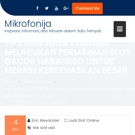
Contact Us
Skip
Mikrofonija
to
Inspirasi, Informasi, dan Hiburan dalam Satu Tempat
content
TIPS DAN JUGA STRATEGI
MELAKUKAN PERMAINAN SLOT
GACOR HABANERO UNTUK
MERAIH KEBERHASILAN BESAR
Home
Judi Slot Online
Tips dan juga Strategi Melakukan Permainan Slot Gacor Habanero untuk
Meraih Keberhasilan Besar
4
Eric Alexander
Judi Slot Online
link slot asli
Nov