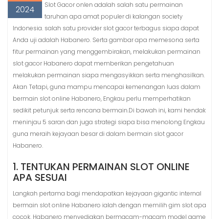
Slot Gacor onlen adalah salah satu permainan
2024
taruhan apa amat populer di kalangan society
Indonesia. salah satu provider slot gacor terbagus siapa dapat
Anda uji adalah Habanero. Serta gambar apa memesona serta
fitur permainan yang menggembirakan, melakukan permainan
slot gacor Habanero dapat memberikan pengetahuan
melakukan permainan siapa mengasyikkan serta menghasilkan.
Akan Tetapi, guna mampu mencapai kemenangan luas dalam
bermain slot online Habanero, Engkau perlu memperhatikan
sedikit petunjuk serta rencana bermain.Di bawah ini, kami hendak
meninjau 5 saran dan juga strategi siapa bisa menolong Engkau
guna meraih kejayaan besar di dalam bermain slot gacor
Habanero.
1. TENTUKAN PERMAINAN SLOT ONLINE
APA SESUAI
Langkah pertama bagi mendapatkan kejayaan gigantic internal
bermain slot online Habanero ialah dengan memilih gim slot apa
cocok. Habanero menyediakan bermacam-macam model game