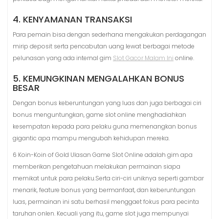
4. KENYAMANAN TRANSAKSI
Para pemain bisa dengan sederhana mengakukan perdagangan
mirip deposit serta pencabutan uang lewat berbagai metode
pelunasan yang ada internal gim
Slot Gacor Malam Ini
online.
5. KEMUNGKINAN MENGALAHKAN BONUS
BESAR
Dengan bonus keberuntungan yang luas dan juga berbagai ciri
bonus menguntungkan, game slot online menghadiahkan
kesempatan kepada para pelaku guna memenangkan bonus
gigantic apa mampu mengubah kehidupan mereka.
6 Koin-Koin of Gold Ulasan Game Slot Online adalah gim apa
memberikan pengetahuan melakukan permainan siapa
memikat untuk para pelaku.Serta ciri-ciri uniknya seperti gambar
menarik, feature bonus yang bermanfaat, dan keberuntungan
luas, permainan ini satu berhasil menggaet fokus para pecinta
taruhan onlen. Kecuali yang itu, game slot juga mempunyai