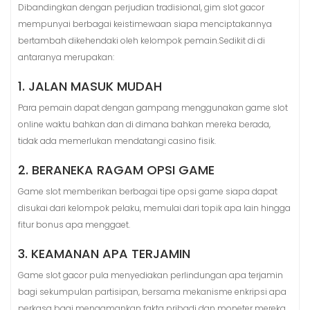
Dibandingkan dengan perjudian tradisional, gim slot gacor
mempunyai berbagai keistimewaan siapa menciptakannya
bertambah dikehendaki oleh kelompok pemain.Sedikit di di
antaranya merupakan:
1. JALAN MASUK MUDAH
Para pemain dapat dengan gampang menggunakan game slot
online waktu bahkan dan di dimana bahkan mereka berada,
tidak ada memerlukan mendatangi casino fisik.
2. BERANEKA RAGAM OPSI GAME
Game slot memberikan berbagai tipe opsi game siapa dapat
disukai dari kelompok pelaku, memulai dari topik apa lain hingga
fitur bonus apa menggaet.
3. KEAMANAN APA TERJAMIN
Game slot gacor pula menyediakan perlindungan apa terjamin
bagi sekumpulan partisipan, bersama mekanisme enkripsi apa
perkasa bagi mengamankan fakta pribadi dan moneter mereka.