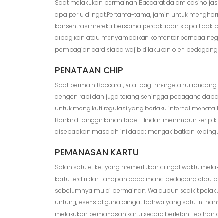
Saat melakukan permainan Baccarat dalam casino jasma
apa perlu diingat.Pertama-tama, jamin untuk menghor
konsentrasi mereka bersama percakapan siapa tidak per
dibagikan atau menyampaikan komentar bernada negatif
pembagian card siapa wajib dilakukan oleh pedagang
PENATAAN CHIP
Saat bermain Baccarat, vital bagi mengetahui rancang
dengan rapi dan juga terang sehingga pedagang dapa
untuk mengikuti regulasi yang berlaku internal menata k
Bankir di pinggir kanan tabel. Hindari menimbun keri
disebabkan masalah ini dapat mengakibatkan kebingun
PEMANASAN KARTU
Salah satu etiket yang memerlukan diingat waktu m
kartu terdiri dari tahapan pada mana pedagang atau 
sebelumnya mulai permainan. Walaupun sedikit pela
untung, esensial guna diingat bahwa yang satu ini ha
melakukan pemanasan kartu secara berlebih-lebihan