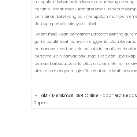
mengalami keberhasilan luas maupun kerugian yang m
berjalan. Hindari melakukan aksi emosi seperti melem
permainan. Etiket yang baik merupakan mampu memel
dan juga pemain lainnya di tabel.
Dalam melakukan permainan Baccarat, penting guna 
game beralih lebih banyak menggembirakan.Bersama m
pemanasan card, beserta perilaku internal keberhasi
bersama lebih banyak baik. Jaga sikap dan juga sik
pemain berbeda, beserta tetaplah diam internal mela
akan bisa mengalami gim Baccarat serta lebih besar 
NAVIGASI
Taktik Menikmati Slot Online Habanero Bebas
POS
Deposit