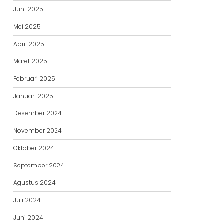
Juni 2025
Mei 2025
April 2025
Maret 2025
Februari 2025
Januari 2025
Desember 2024
November 2024
Oktober 2024
September 2024
Agustus 2024
Juli 2024
Juni 2024