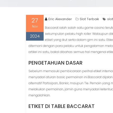
27
Eric Alexander
Slot Terbaik
slo
Nov
Baccarat ialah salah satu game casino teru
sekumpulan pelaku high roller. Walaupun di
2024
etiket yang ikut serta dalam gim ini satu. 
ditemani dengan para pelaku untuk pengalaman melak
artikel ini satu, bakal dibahas semua hal mengenai et
PENGETAHUAN DASAR
Sebelum memasuki pembicaraan perihal etiket interna
menyadari aturan basic permainan ini.Baccarat dijalan
alternatif Partisipan, Bankir, maupun Tie. Pemain yan
melakukan permainan, jamin guna menyadari ketentu
mengalahkan.
ETIKET DI TABLE BACCARAT