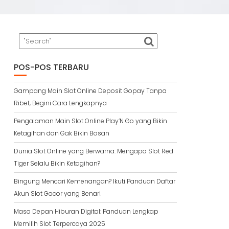
POS-POS TERBARU
Gampang Main Slot Online Deposit Gopay Tanpa
Ribet, Begini Cara Lengkapnya
Pengalaman Main Slot Online Play’N Go yang Bikin
Ketagihan dan Gak Bikin Bosan
Dunia Slot Online yang Berwarna: Mengapa Slot Red
Tiger Selalu Bikin Ketagihan?
Bingung Mencari Kemenangan? Ikuti Panduan Daftar
Akun Slot Gacor yang Benar!
Masa Depan Hiburan Digital: Panduan Lengkap
Memilih Slot Terpercaya 2025