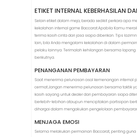
ETIKET INTERNAL KEBERHASILAN D
Selain etiket dalam meja, berada sedikit perkara ap
kekalahan internal game Baccarat.Apabila Kamu meraih
terima kasih cinta dari jasa siapa diberikan. Tips laz
lain, bila Anda mengalami kekalahan di dalam permai
pelaku lainnya. Terimalah kehilangan bersama lapang 
berikutnya.
PENANGANAN PEMBAYARAN
Saat menerima pelunasan asal kemenangan internal p
cermat.Jangan menerima pelunasan bersama taktik ya
kasih sayang untuk dealer dari pembayaran siapa dite
berlebih-lebihan ataupun menciptakan partisipan ber
dihargai dalam mengakukan pengelolaan pembayara
MENJAGA EMOSI
Selama melakukan permainan Baccarat, penting guna d