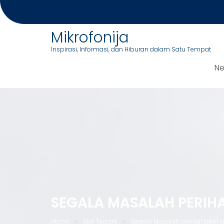
Mikrofonija
Inspirasi, Informasi, dan Hiburan dalam Satu Tempat
N
Skip
to
content
SEGALA MASALAH PERIHA
Home
Slot Terbaik
Segala Masalah perihal Etiket