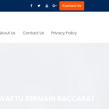
Contact Us
About Us
Contact Us
Privacy Policy
I WAKTU BERMAIN BACCARAT