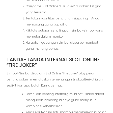
permainan
slot online
.
Cari game Slot Online “Fire Joker” di dalam list gim
yang tersedia.
Tentukan kuantitas pertaruhan siapa ingin Anda
memasang guna tiap giliran.
Klik tuts putaran serta lihatlah simbol-simbol yang
memutar dalam monitor.
Harapkan gabungan simbol siapa bermanfaat
guna menang bonus.
TANDA-TANDA INTERNAL SLOT ONLINE
“FIRE JOKER”
Simbol-Simbol di dalam Slot Online “Fire Joker” play peran
penting dalam memutuskan kemenangan Engkau.Berikut ialah
sedikit ikon apa butuh Kamu cermati:
Joker: Ikon penting internal gim ini satu siapa dapat
mengubah lambang lainnya guna menyusun
kombinasi keberhasilan.
Keras Api: Ikon ini satu mampu memberikan putaran