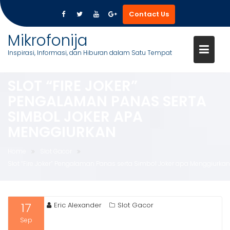
Contact Us
Skip
Mikrofonija
to
Inspirasi, Informasi, dan Hiburan dalam Satu Tempat
content
SLOT “FIRE JOKER”
PENGALAMAN PANAS SERTA
SIMBOL JOKER APA
MENGGIURKAN
Home
Slot Gacor
Slot “Fire Joker” Pengalaman Panas serta Simbol Joker apa Menggiurkan
17
Eric Alexander
Slot Gacor
Sep