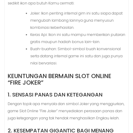
sedikit ikon apa butuh Kamu cermati:
Joker: Ikon penting internal gim ini satu siapa dapat
mengubah lambang lainnya guna menyusun
kombinasi keberhasilan.
Keras Api: Ikon ini satu mampu memberikan putaran
gratis maupun hadiah bonus lain-lain.
Buah-buahan: Simbol-simbol buah konvensional
serta datang internal game ini satu dan juga punya
nilai bervariasi.
KEUNTUNGAN BERMAIN SLOT ONLINE
“FIRE JOKER”
1. SENSASI PANAS DAN KETEGANGAN
Dengan topik apa menyala dan simbol Joker yang menggiurkan,
game Slot Online “Fire Joker” menyediakan perasaan panas dan
juga ketegangan yang tak hendak menghasilkan Engkau lelah.
2. KESEMPATAN GIGANTIC BAGI MENANG