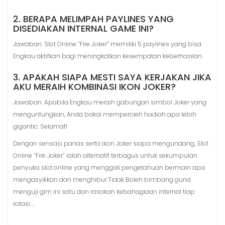
2. BERAPA MELIMPAH PAYLINES YANG
DISEDIAKAN INTERNAL GAME INI?
Jawaban: Slot Online “Fire Joker” memiliki 5 paylines yang bisa
Engkau aktifkan bagi meningkatkan kesempatan keberhasilan.
3. APAKAH SIAPA MESTI SAYA KERJAKAN JIKA
AKU MERAIH KOMBINASI IKON JOKER?
Jawaban: Apabila Engkau meraih gabungan simbol Joker yang
menguntungkan, Anda bakal memperoleh hadiah apa lebih
gigantic. Selamat!
Dengan sensasi panas serta ikon Joker siapa mengundang, Slot
Online “Fire Joker” ialah alternatif terbagus untuk sekumpulan
penyuka slot online yang menggali pengetahuan bermain apa
mengasyikkan dan menghibur.Tidak Boleh bimbang guna
menguji gim ini satu dan rasakan kebahagiaan internal tiap
rotasi.…