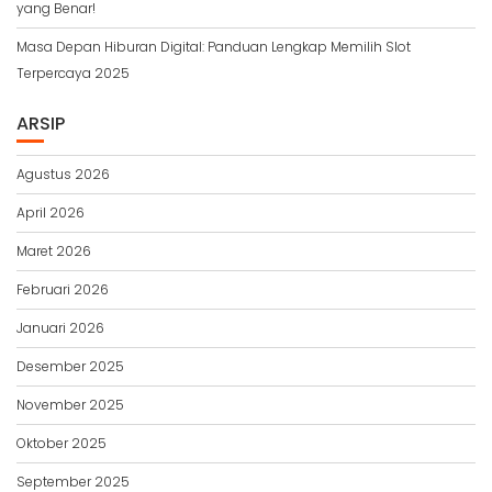
yang Benar!
Masa Depan Hiburan Digital: Panduan Lengkap Memilih Slot
Terpercaya 2025
ARSIP
Agustus 2026
April 2026
Maret 2026
Februari 2026
Januari 2026
Desember 2025
November 2025
Oktober 2025
September 2025