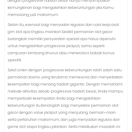
dengan progressive hadiah besar hanya menyampaikan
kemungkinan bagi mengalahkan keberuntungan jika Kamu
memasang judi maksimum.
Selain itu, esensial bagi menyadari regulasi dan cara kerja asal
gim slot apa Engkau mainkan.Sedikit permainan slot gacor
barangkali memiliki persyaratan spesial apa harus dipenuhi
untuk mengalahkan progressive jackpot, sama seperti
campuran lambang khusus atau menerobos babak bonus
spesifik.
Selot onlen dengan progressive keberuntungan ialah salah satu
permainan kasino yang terutama memesona dan menyediakan
kesempatan bagi menang hadiah gigantic. Dengan memahami
metode aktivitas sebab progressive hadiah besar, Anda mampu
memperbaiki kesempatan Anda bagi mengalahkan
keberuntungan itu.Kenanglah bagi menyeleksi permainan slot
gacor dengan value jackpot yang menjulang, bermain-main
serta pertaruhan maksimum, dan juga menyadari regulasi dari
game slot siapa Engkau jalankan. Serta melakukan masalah ini