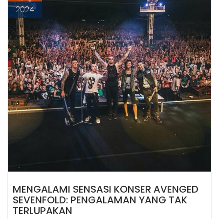
2024
MENGALAMI SENSASI KONSER AVENGED
SEVENFOLD: PENGALAMAN YANG TAK
TERLUPAKAN