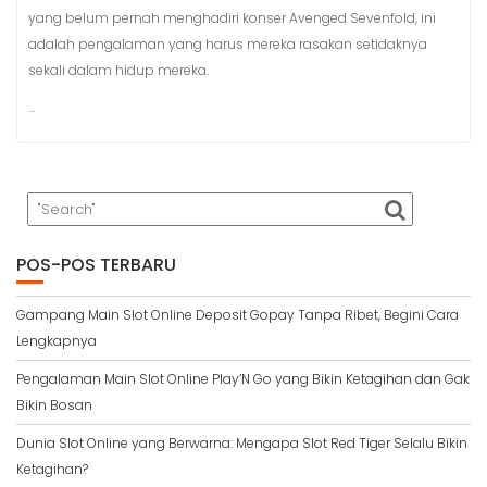
yang belum pernah menghadiri konser Avenged Sevenfold, ini
adalah pengalaman yang harus mereka rasakan setidaknya
sekali dalam hidup mereka.
…
POS-POS TERBARU
Gampang Main Slot Online Deposit Gopay Tanpa Ribet, Begini Cara
Lengkapnya
Pengalaman Main Slot Online Play’N Go yang Bikin Ketagihan dan Gak
Bikin Bosan
Dunia Slot Online yang Berwarna: Mengapa Slot Red Tiger Selalu Bikin
Ketagihan?