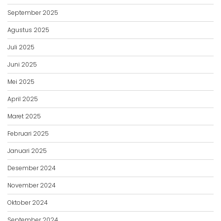
September 2025
Agustus 2025
Juli 2025
Juni 2025
Mei 2025
April 2025
Maret 2025
Februari 2025
Januari 2025
Desember 2024
November 2024
Oktober 2024
September 2024