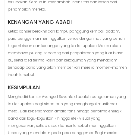
terlupakan. Semua ini menambah intensitas dan kesan dari
penampilan mereka.
KENANGAN YANG ABADI
Ketika konser berakhir dan lampu panggung kembali padam,
para penggemar meninggalkan venue dengan hati yang penuh
kegembiraan dan kenangan yang tak terlupakan. Mereka akan
membawa pulang sepotong dari pengalaman yang luar biasa
itu, serta rasa terima kasih dan kekaguman yang mendalam
terhadap band yang telah memberikan mereka momen-momen
indah tersebut.
KESIMPULAN
Menghadiri konser Avenged Sevenfold adalah pengalaman yang
tak terlupakan bagi siapa pun yang menghargai musik rock
metal. Dari kebersamaan antara fans hingga performa energik
band, dari lagu-lagu ikonik hingga efek visual yang
mengesankan, setiap aspek konser tersebut meninggalkan
kesan yang mendalam pada para penggemar. Bagi mereka