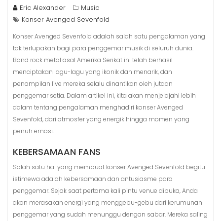
Eric Alexander
Music
Konser Avenged Sevenfold
Konser Avenged Sevenfold adalah salah satu pengalaman yang
tak terlupakan bagi para penggemar musik di seluruh dunia.
Band rock metal asal Amerika Serikat ini telah berhasil
menciptakan lagu-lagu yang ikonik dan menarik, dan
penampilan live mereka selalu dinantikan oleh jutaan
penggemar setia. Dalam artikel ini, kita akan menjelajahi lebih
dalam tentang pengalaman menghadiri konser Avenged
Sevenfold, dari atmosfer yang energik hingga momen yang
penuh emosi.
KEBERSAMAAN FANS
Salah satu hal yang membuat konser Avenged Sevenfold begitu
istimewa adalah kebersamaan dan antusiasme para
penggemar. Sejak saat pertama kali pintu venue dibuka, Anda
akan merasakan energi yang menggebu-gebu dari kerumunan
penggemar yang sudah menunggu dengan sabar. Mereka saling