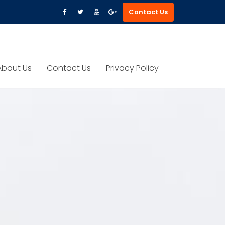
Contact Us
About Us
Contact Us
Privacy Policy