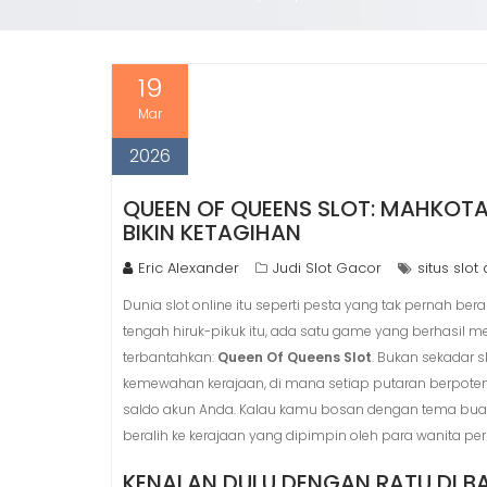
19
Mar
2026
QUEEN OF QUEENS SLOT: MAHKOT
BIKIN KETAGIHAN
Eric Alexander
Judi Slot Gacor
situs slot
Dunia slot online itu seperti pesta yang tak pernah b
tengah hiruk-pikuk itu, ada satu game yang berhasil 
terbantahkan:
Queen Of Queens Slot
. Bukan sekadar 
kemewahan kerajaan, di mana setiap putaran berpote
saldo akun Anda. Kalau kamu bosan dengan tema buah
beralih ke kerajaan yang dipimpin oleh para wanita per
KENALAN DULU DENGAN RATU DI B