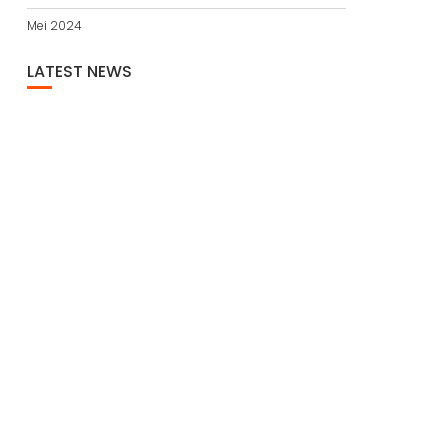
Mei 2024
LATEST NEWS