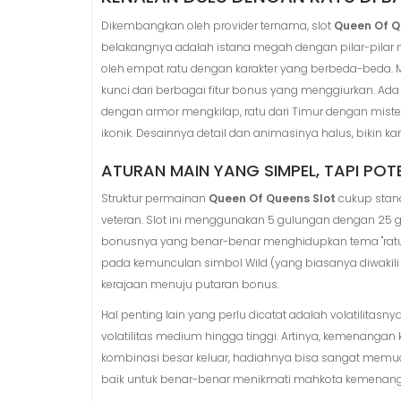
Dikembangkan oleh provider ternama, slot
Queen Of 
belakangnya adalah istana megah dengan pilar-pilar 
oleh empat ratu dengan karakter yang berbeda-beda. 
kunci dari berbagai fitur bonus yang menggiurkan. Ada
dengan armor mengkilap, ratu dari Timur dengan miste
ikonik. Desainnya detail dan animasinya halus, biki
ATURAN MAIN YANG SIMPEL, TAPI POT
Struktur permainan
Queen Of Queens Slot
cukup stan
veteran. Slot ini menggunakan 5 gulungan dengan 25 ga
bonusnya yang benar-benar menghidupkan tema "ratu"
pada kemunculan simbol Wild (yang biasanya diwakil
kerajaan menuju putaran bonus.
Hal penting lain yang perlu dicatat adalah volatilitas
volatilitas medium hingga tinggi. Artinya, kemenangan k
kombinasi besar keluar, hadiahnya bisa sangat memu
baik untuk benar-benar menikmati mahkota kemenanga