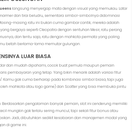
Queens
langsung menyergap mata dengan visual yang memukau. Latar
marmer dan tirai beludru, sementara simbol-simbolnya didominasi
Masing-masing ratu ini bukan cuma gambar cantik; mereka adalah
 yang bergaya seperti Cleopatra dengan sentuhan Mesir, ratu perang
riusnya, dan tentu saja, ratu dengan mahkota permata yang paling
n kamu betah berlama-lama memutar gulungan.
ENSINYA LUAR BIASA
dar dan mudah dipahami, cocok buat pemula maupun pemain
ris pembayaran yang tetap. Yang bikin menarik adalah variasi fitur
. Kamu gak cuma berharap pada kombinasi simbol biasa, tapi juga
i oleh mahkota atau logo game) dan Scatter yang bisa membuka pintu
nya. Berdasarkan pengalaman banyak pemain, slot ini cenderung memiliki
ecil mungkin gak terlalu sering muncul, tapi sekali fitur bonus atau
askan. Jadi, dibutuhkan sedikit kesabaran dan manajemen modal yang
n di game ini.