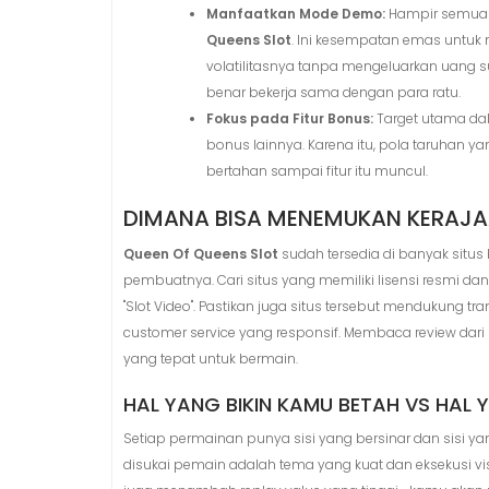
Manfaatkan Mode Demo:
Hampir semua s
Queens Slot
. Ini kesempatan emas untu
volatilitasnya tanpa mengeluarkan uang
benar bekerja sama dengan para ratu.
Fokus pada Fitur Bonus:
Target utama dal
bonus lainnya. Karena itu, pola taruhan yang
bertahan sampai fitur itu muncul.
DIMANA BISA MENEMUKAN KERAJAA
Queen Of Queens Slot
sudah tersedia di banyak situs
pembuatnya. Cari situs yang memiliki lisensi resmi dan 
"Slot Video". Pastikan juga situs tersebut mendukung
customer service yang responsif. Membaca review dari 
yang tepat untuk bermain.
HAL YANG BIKIN KAMU BETAH VS HAL
Setiap permainan punya sisi yang bersinar dan sisi y
disukai pemain adalah tema yang kuat dan eksekusi vi